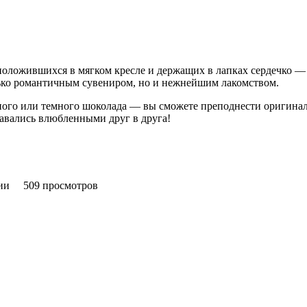
положившихся в мягком кресле и держащих в лапках сердечко — 
лько романтичным сувениром
,
но и нежнейшим лакомством.
ого или темного шоколада — вы сможете преподнести оригина
авались влюбленными друг в друга!
ии
509 просмотров