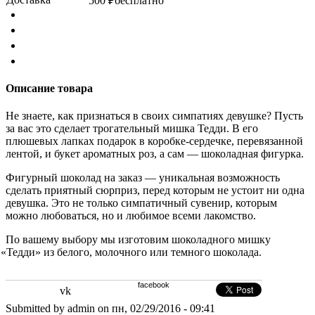
500 ₽
бесплатно
Описание товара
Не знаете
,
как признаться в своих симпатиях девушке? Пусть
за вас это сделает трогательный мишка Тедди. В его
плюшевых лапках подарок в коробке-сердечке
,
перевязанной
лентой
,
и букет ароматных роз
,
а сам — шоколадная фигурка.
Фигурный шоколад на заказ — уникальная возможность
сделать приятный сюрприз
,
перед которым не устоит ни одна
девушка. Это не только симпатичный сувенир
,
которым
можно любоваться
,
но и любимое всеми лакомство.
По вашему выбору мы изготовим шоколадного мишку
«
Тедди» из белого
,
молочного или темного шоколада.
facebook
vk
Submitted by admin on пн, 02/29/2016 - 09:41