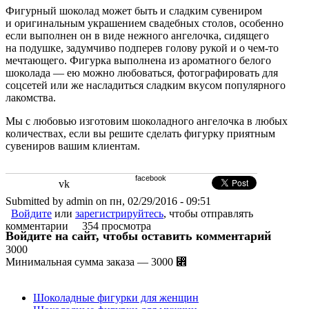
Фигурный шоколад может быть и сладким сувениром
и оригинальным украшением свадебных столов
,
особенно
если выполнен он в виде нежного ангелочка
,
сидящего
на подушке
,
задумчиво подперев голову рукой и о чем-то
мечтающего. Фигурка выполнена из ароматного белого
шоколада — ею можно любоваться
,
фотографировать для
соцсетей или же насладиться сладким вкусом популярного
лакомства.
Мы с любовью изготовим шоколадного ангелочка в любых
количествах
,
если вы решите сделать фигурку приятным
сувениров вашим клиентам.
facebook
vk
Submitted by admin on пн, 02/29/2016 - 09:51
Войдите
или
зарегистрируйтесь
, чтобы отправлять
комментарии
354 просмотра
Войдите на сайт, чтобы оставить комментарий
3000
Минимальная сумма заказа — 3000 ⃎
Шоколадные фигурки для женщин