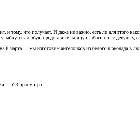
рит
,
и тому
,
что получает. И даже не важно
,
есть ли для этого ка
е улыбнуться любую представительницу слабого пола: девушку
,
с
а 8 марта — мы изготовим ангелочков из белого шоколада в лю
ии
553 просмотра