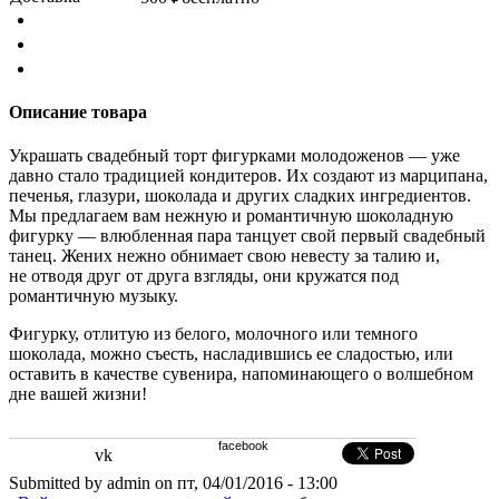
Описание товара
Украшать свадебный торт фигурками молодоженов — уже
давно стало традицией кондитеров. Их создают из марципана
,
печенья
,
глазури
,
шоколада и других сладких ингредиентов.
Мы предлагаем вам нежную и романтичную шоколадную
фигурку — влюбленная пара танцует свой первый свадебный
танец. Жених нежно обнимает свою невесту за талию и
,
не отводя друг от друга взгляды
,
они кружатся под
романтичную музыку.
Фигурку
,
отлитую из белого
,
молочного или темного
шоколада
,
можно съесть
,
насладившись ее сладостью
,
или
оставить в качестве сувенира
,
напоминающего о волшебном
дне вашей жизни!
facebook
vk
Submitted by admin on пт, 04/01/2016 - 13:00