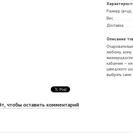
Характерист
Размер (в×ш),
Вес
Доставка
Описание то
Очаровательн
любому, кому 
жизнерадостну
кабанчик — не
шведского шо
выбрать сами.
йт, чтобы оставить комментарий