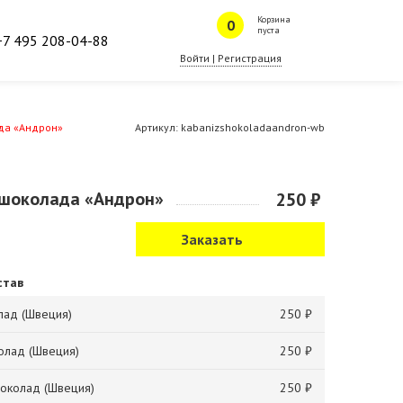
Корзина
пуста
+7 495 208-04-88
Войти | Регистрация
да «Андрон»
Артикул:
kabanizshokoladaandron-wb
 шоколада «Андрон»
250 ₽
став
лад (Швеция)
250 ₽
олад (Швеция)
250 ₽
околад (Швеция)
250 ₽