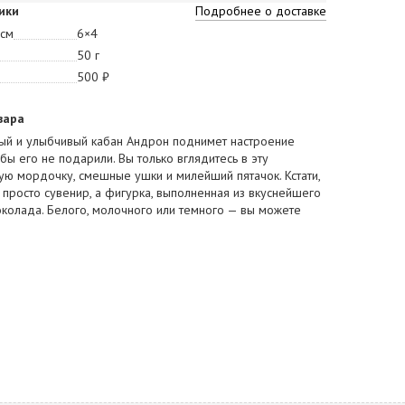
ики
Подробнее о доставке
 см
6×4
50 г
500 ₽
вара
ый и улыбчивый кабан Андрон поднимет настроение
бы его не подарили. Вы только вглядитесь в эту
ю мордочку, смешные ушки и милейший пятачок. Кстати,
 просто сувенир, а фигурка, выполненная из вкуснейшего
колада. Белого, молочного или темного — вы можете